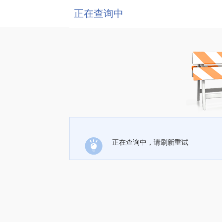
正在查询中
正在查询中，请刷新重试