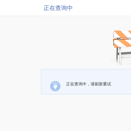
正在查询中
正在查询中，请刷新重试