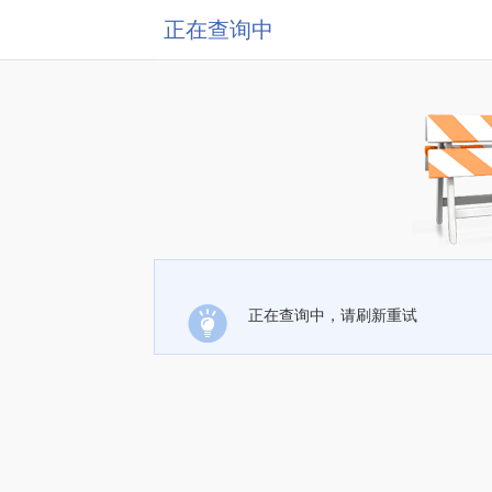
正在查询中
正在查询中，请刷新重试