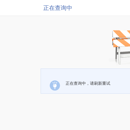
正在查询中
正在查询中，请刷新重试