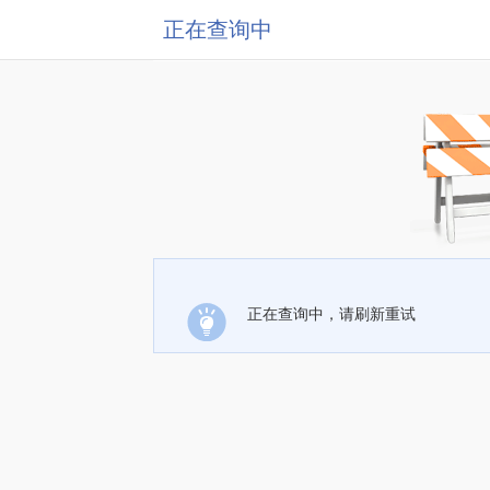
正在查询中
正在查询中，请刷新重试