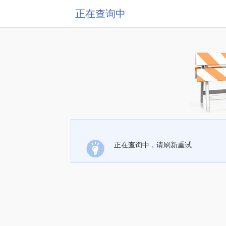
正在查询中
正在查询中，请刷新重试