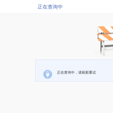
正在查询中
正在查询中，请刷新重试