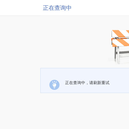
正在查询中
正在查询中，请刷新重试