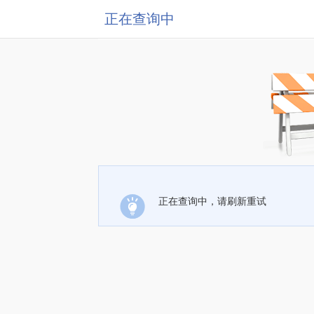
正在查询中
正在查询中，请刷新重试